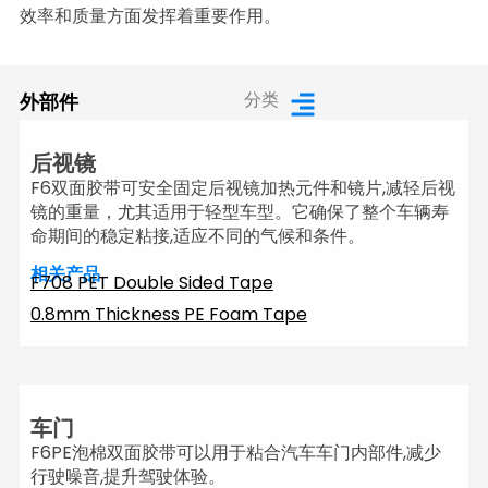
效率和质量方面发挥着重要作用。
分类
外部件
后视镜
F6双面胶带可安全固定后视镜加热元件和镜片,减轻后视
镜的重量，尤其适用于轻型车型。它确保了整个车辆寿
命期间的稳定粘接,适应不同的气候和条件。
相关产品
F708 PET Double Sided Tape
0.8mm Thickness PE Foam Tape
车门
F6PE泡棉双面胶带可以用于粘合汽车车门内部件,减少
行驶噪音,提升驾驶体验。